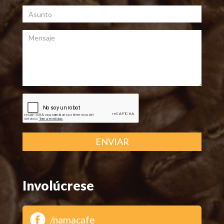
Asunto
Mensaje
ENVIAR
Involúcrese
/namacafe