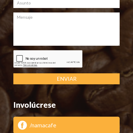
Asunto
Mensaje
ENVIAR
Involúcrese
/namacafe