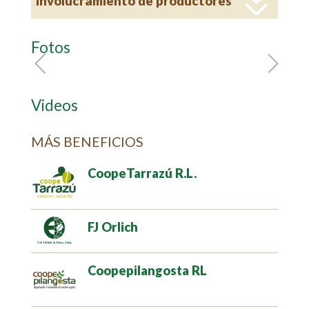
Involucramiento de productores
Fotos
Videos
MÁS BENEFICIOS
CoopeTarrazú R.L.
FJ Orlich
Coopepilangosta RL