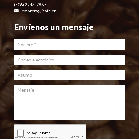
(506) 2243-7867
emorera@icafe.cr
Envíenos un mensaje
Nombre
*
Correo electrónico
*
Asunto
Mensaje