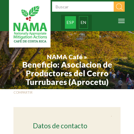
Pasar al contenido principal
Formulario de
búsqueda
Toggl
ESP
EN
naviga
NAMA Café »
Beneficio: Asociacion de
Productores del Cerro
Turrubares (Aprocetu)
COMPARTIR
Datos de contacto