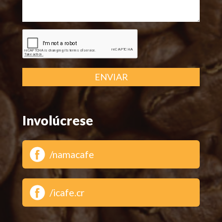
ENVIAR
Involúcrese
/namacafe
/icafe.cr