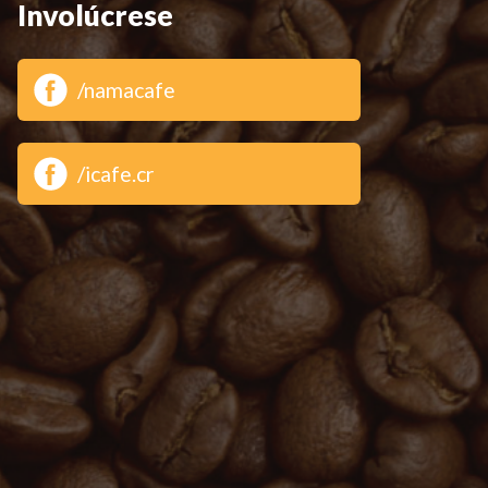
Involúcrese
/namacafe
/icafe.cr