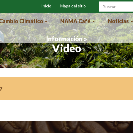
Inicio
Mapa del sitio
Formulari
búsqueda
Cambio Climático
NAMA Café
Noticias
Información »
Video
7