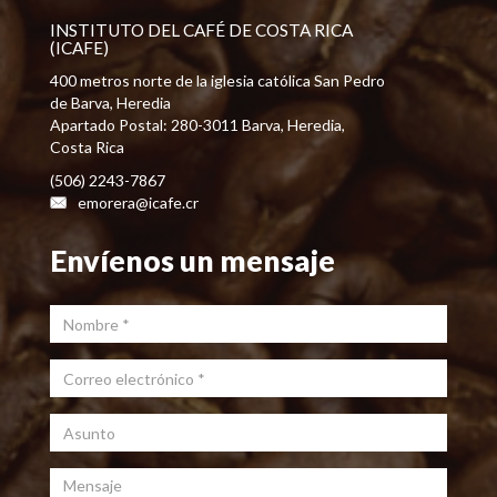
INSTITUTO DEL CAFÉ DE COSTA RICA
(ICAFE)
400 metros norte de la iglesia católica San Pedro
de Barva, Heredia
Apartado Postal: 280-3011 Barva, Heredia,
Costa Rica
(506) 2243-7867
emorera@icafe.cr
Envíenos un mensaje
Nombre
*
Correo electrónico
*
Asunto
Mensaje