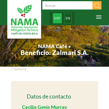
Pasar al contenido principal
Formulario de
búsqueda
Toggl
ESP
EN
naviga
NAMA Café »
Beneficio: Zalmari S.A.
COMPARTIR
Datos de contacto
Cecilia Genis Murray