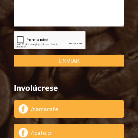
ENVIAR
Involúcrese
/namacafe
/icafe.cr