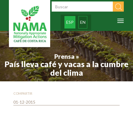
Pasar al contenido principal
Formulario de
búsqueda
Toggl
ESP
EN
naviga
Prensa »
País lleva café y vacas a la cumbre
del clima
COMPARTIR
01-12-2015