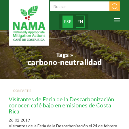
Pasar al contenido principal
Formulario de
búsqueda
Toggl
ESP
EN
naviga
Tags »
carbono-neutralidad
COMPARTIR
Visitantes de Feria de la Descarbonización
conocen café bajo en emisiones de Costa
Rica
26-02-2019
Visitantes de la Feria de la Descarbonización el 24 de febrero