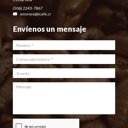
(506) 2243-7867
emorera@icafe.cr
Envíenos un mensaje
Nombre
*
Correo electrónico
*
Asunto
Mensaje