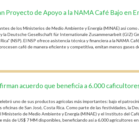
zan Proyecto de Apoyo a la NAMA Café Bajo en E
antes de los Ministerios de Medio Ambiente y Energía (MINAE) así como 
) y la Deutsche Gesellschaft für Internationale Zusammenarbeit (GIZ) G
ca" (NSP). El NSP ofrece asistencia técnica y financiera a la NAMA Café
procesen café de manera eficiente y competitiva, emitan menos gases de 
rman acuerdo que beneficia a 6.000 caficultore
elebró uno de sus productos agrícolas más importantes: bajo el patrocin
us oficinas de San José, Costa Rica. Como parte de las festividades, la D
Ministerio de Medio Ambiente y Energía (MINAE) y el Instituto del Caf
e más de US$ 7 MM disponibles, beneficiando así a 6.000 agricultores en t