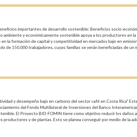
ficios importantes de desarrollo sostenible: Beneficios socio-económi
dio ambiente y económicamente sostenible apoya a los productores en la
o en la formación de capital y competitividad en mercados bajo en emisi
o de 150.000 trabajadores, cuyas familias se verán beneficiadas de un m
ividad y desempeño bajo en carbono del sector café en Costa Rica" Este es
anciamiento del Fondo Multilateral de Inversiones del Banco Interameric
tenible. El Proyecto BID-FOMIN tiene como objetivo reducir los daños 
os productores y de plantas. Esto se planea conseguir por medio de la a