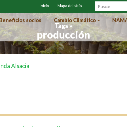
Inicio
Mapa del sitio
Formulari
búsqueda
Beneficios socios
Cambio Climático
NAMA
Tags »
producción
nda Alsacia