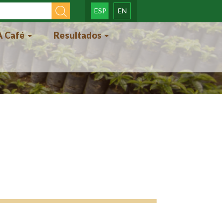
ESP
EN
o de
 Café
Resultados