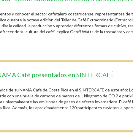
entos y conocer el sector cafetalero costarricense, representantes de t
Rica durante la octava edición del Taller de Café Extraordinario (Extra
tudiar la calidad, la producción y aprender diferentes formas de cultivo, 
frecer de su cultura del café", explica Geoff Watts de la tostadora y c
a NAMA Café presentados en SINTERCAFÉ
ados de su NAMA Café de Costa Rica en el SINTERCAFE de este año: Los B
rde con una huella de carbono de menos de 1 kilogramo de CO 2 e por k
rar universalmente las emisiones de gases de efecto invernadero. El café
a Rica. Además, los aproximadamente 120 participantes tuvieron la oport