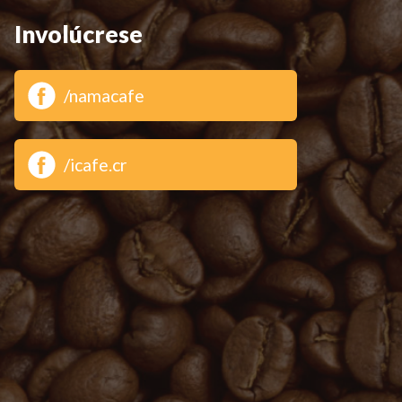
Involúcrese
/namacafe
/icafe.cr