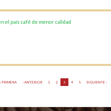
n el país café de menor calidad
« PRIMERA
‹ ANTERIOR
1
2
3
4
5
SIGUIENTE ›