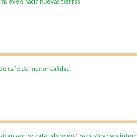
 mueven hacia nuevas tierras
o de café de menor calidad
visitan sector cafetalero en Costa Rica para int