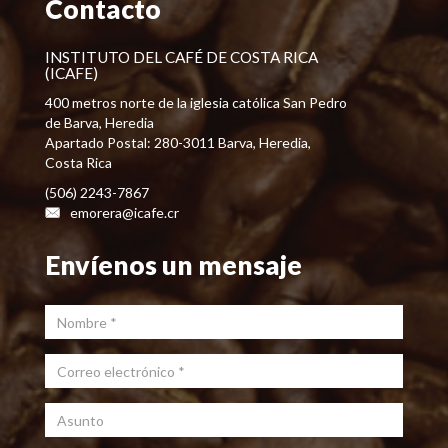
Contacto
INSTITUTO DEL CAFÉ DE COSTA RICA
(ICAFE)
400 metros norte de la iglesia católica San Pedro
de Barva, Heredia
Apartado Postal: 280-3011 Barva, Heredia,
Costa Rica
(506) 2243-7867
emorera@icafe.cr
Envíenos un mensaje
Nombre
*
Correo electrónico
*
Asunto