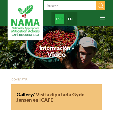
Pasar al contenido principal
Formulario de
búsqueda
Toggl
ESP
EN
naviga
Información »
Video
COMPARTIR
Gallery/
Visita diputada Gyde
Jensen en ICAFE